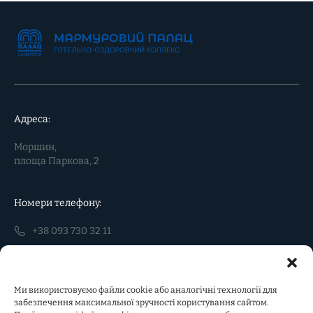
Адреса:
Моршин,
площа Паркова, 2
Номери телефону:
+38 093 730 32 11
+38 097 451 22 15
Ми використовуємо файли cookie або аналогічні технології для
Пошта:
забезпечення максимальної зручності користування сайтом.