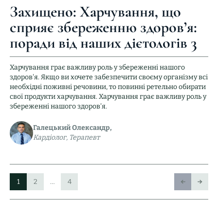
Ресторани
Захищено: Харчування, що
Програма “Базова”
сприяє збереженню здоров’я:
Бювет
поради від наших дієтологів 3
Послуги медичного центру
Контакти
Харчування грає важливу роль у збереженні нашого
здоров'я. Якщо ви хочете забезпечити своєму організму всі
необхідні поживні речовини, то повинні ретельно обирати
свої продукти харчування. Харчування грає важливу роль у
збереженні нашого здоров'я.
Забронювати
Галецький Олександр,
Кардіолог, Терапевт
1
2
…
4